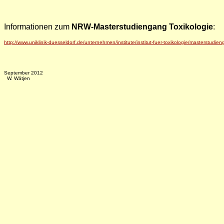
Informationen zum
NRW-Masterstudiengang Toxikologie
:
http://www.uniklinik-duesseldorf.de/unternehmen/institute/institut-fuer-toxikologie/masterstudien
September 2012
W. Wätjen